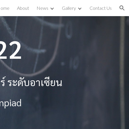
ome
About
News
Gallery
Contact Us
ion
22
์ ระดับอาเซียน
mpiad