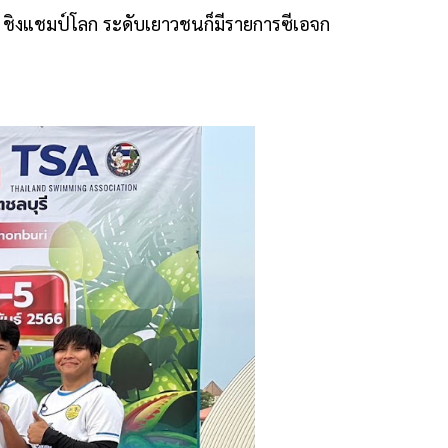
ิค ชิงแชมป์โลก ระดับเยาวชนก็มีรายการซีเอจก