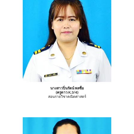
นางสาวปิ่นรัตน์ พลซื่อ
(ครูดาว K.3/4)
สอนรายวิชาคณิตศาสตร์