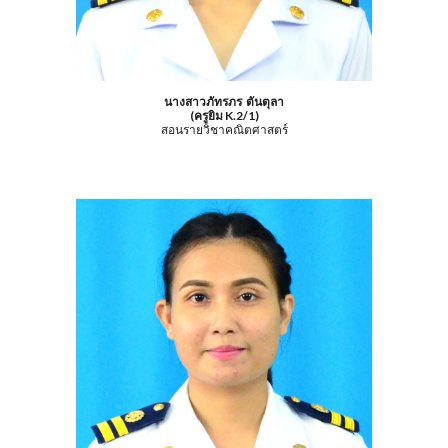
นางสาวภัทรภร ตันตุลา
(ครูยิม K.2/1)
สอนรายวิชาคณิตศาสตร์