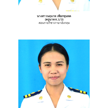
นางสาวนฤนาท เพียกขุนทด
(ครูนาท K.1/3)
สอนรายวิชาภาษาอังกฤษ