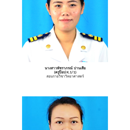
นางสาวพัชราภรณ์ ปานเสือ
(ครูป๊อป K.1/1)
สอนรายวิชาวิทยาศาสตร์