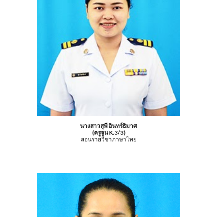
นางสาวสุพี อินทร์ธิมาศ
(ครูจูน K.3/3)
สอนรายวิชาภาษาไทย