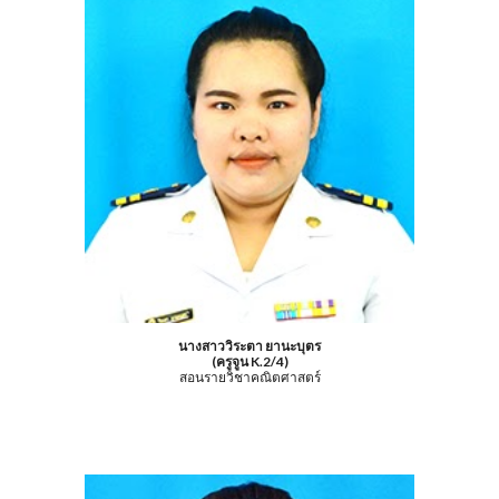
นางสาววิระตา ยานะบุตร
(ครูจูน K.2/4)
สอนรายวิชาคณิตศาสตร์