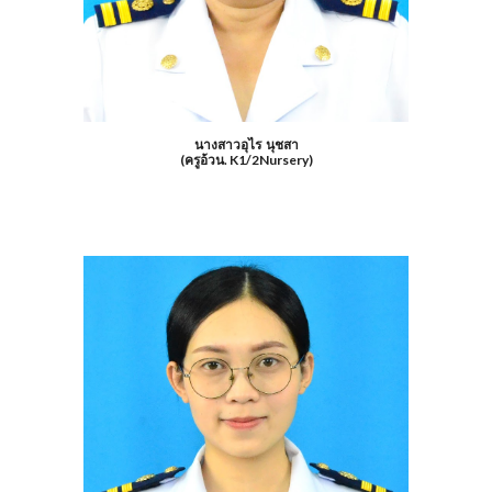
นางสาวอุไร นุชสา
(ครูอ้วน. K1/2Nursery)